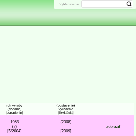
Vyhľadavanie
rok vyroby
(odstavenie)
(dodanie)
vyradenie
[zaradenie]
[likvidácia]
1983
(2008)
(?)
zobraziť
[5/2004]
[2009]