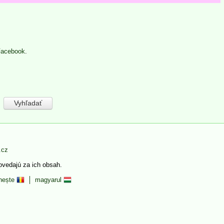
Facebook
.
.cz
povedajú za ich obsah.
nește
magyarul