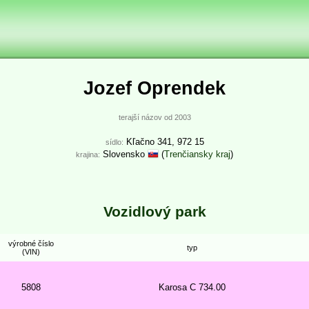
Jozef Oprendek
terajší názov od 2003
Kľačno 341, 972 15
sídlo:
Slovensko
(
Trenčiansky kraj
)
krajina:
Vozidlový park
výrobné číslo
typ
(VIN)
5808
Karosa C 734.00