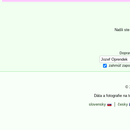
Našli st
Dopra
zahrnúť zapo
© 
Dáta a fotografie na 
slovensky
česky