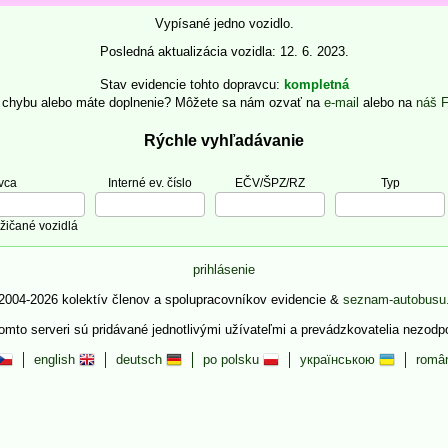
Vypísané jedno vozidlo.
Posledná aktualizácia vozidla: 12. 6. 2023.
Stav evidencie tohto dopravcu
kompletná
e chybu alebo máte doplnenie? Môžete sa nám ozvať na
e-mail
alebo na
náš 
Rýchle vyhľadávanie
vca
Interné ev. číslo
EČV/ŠPZ/RZ
Typ
žičané vozidlá
prihlásenie
2004-2026 kolektív členov a spolupracovníkov evidencie &
seznam-autobusu
tomto serveri sú pridávané jednotlivými užívateľmi a prevádzkovatelia nezod
english
deutsch
po polsku
українською
româ