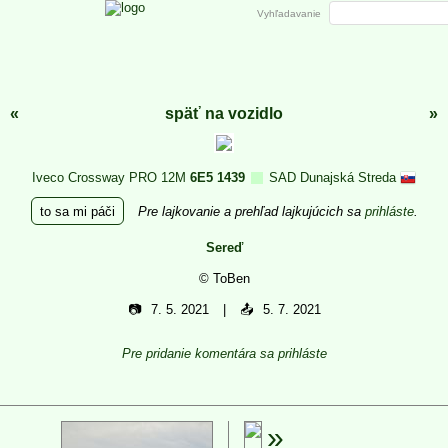
Vyhľadavanie
«
späť na vozidlo
»
Iveco Crossway PRO 12M
6E5 1439
SAD Dunajská Streda
to sa mi páči
Pre lajkovanie a prehľad lajkujúcich sa
prihláste
.
Sereď
© ToBen
📷
7. 5. 2021
📤
5. 7. 2021
Pre pridanie komentára sa prihláste