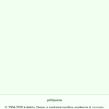
prihlásenie
© 2004-2026 kolektív členov a spolupracovníkov evidencie &
seznam-