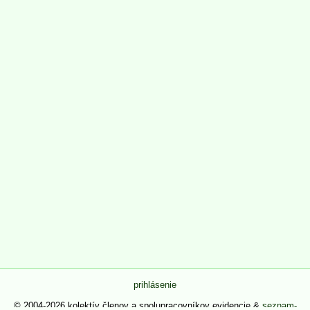
prihlásenie
© 2004-2026 kolektív členov a spolupracovníkov evidencie &
seznam-