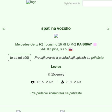
Vyhľadavanie
«
späť na vozidlo
»
Mercedes-Benz R2 Tourismo 16 RHD M-2
KA-908AY
SAD Krupina, s.r.o.
to sa mi páči
Pre lajkovanie a prehľad lajkujúcich sa
prihláste
.
Levice
© 15bernyy
📷
13. 5. 2022
📤
8. 1. 2023
Pre pridanie komentára sa prihláste