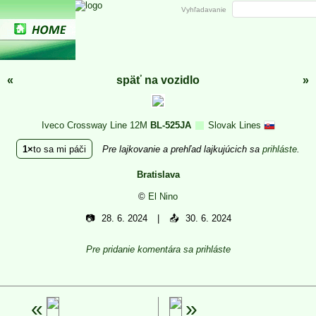
Vyhľadavanie
«
späť na vozidlo
»
Iveco Crossway Line 12M
BL-525JA
Slovak Lines
1
to sa mi páči
Pre lajkovanie a prehľad lajkujúcich sa
prihláste
.
Bratislava
©
El Nino
📷
28. 6. 2024
📤
30. 6. 2024
Pre pridanie komentára sa prihláste