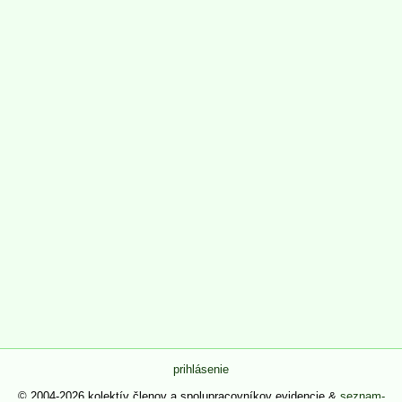
prihlásenie
© 2004-2026 kolektív členov a spolupracovníkov evidencie &
seznam-