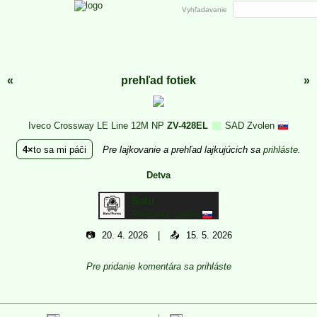
Vyhľadavanie
«
prehľad fotiek
»
Iveco Crossway LE Line 12M NP
ZV-428EL
SAD Zvolen
4
to sa mi páči
Pre lajkovanie a prehľad lajkujúcich sa
prihláste
.
Detva
Balu
Rimavska Sobota
📷
20. 4. 2026
📤
15. 5. 2026
Pre pridanie komentára sa prihláste