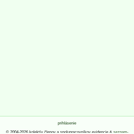
prihlásenie
© 2004-2026 kolektív členov a spolupracovníkov evidencie &
seznam-