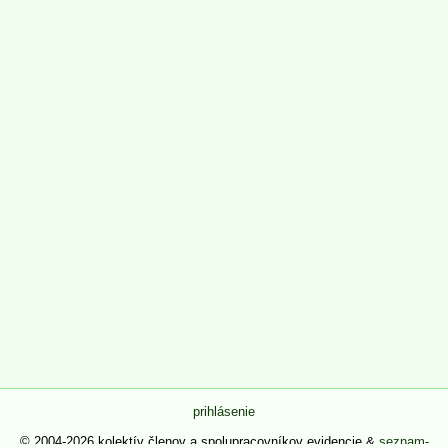
prihlásenie
© 2004-2026 kolektív členov a spolupracovníkov evidencie &
seznam-