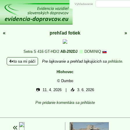
Vyhľadavanie
«
prehľad fotiek
»
Setra S 416 GT-HD/2
AB-292DJ
DOMINIQ
4
to sa mi páči
Pre lajkovanie a prehľad lajkujúcich sa
prihláste
.
Hlohovec
© Dumbo
📷
11. 4. 2026
📤
3. 6. 2026
Pre pridanie komentára sa prihláste