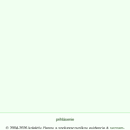
prihlásenie
© 2004-2026 kolektív členov a spolupracovníkov evidencie &
seznam-