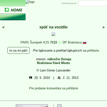
Vyhľadavanie
«
späť na vozidlo
»
PARS Šumperk K2S
7133
DP Bratislava
to sa mi páči
Pre lajkovanie a prehľad lajkujúcich sa
prihláste
.
miesto:
nábrežie Dunaja
Bratislava
-
Staré Mesto
© Lars-Göran Lassander
📷
20. 5. 2010
📤
2. 11. 2013
Pre pridanie komentára sa prihláste