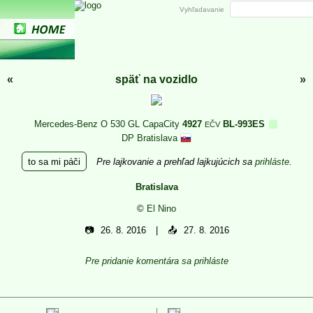
Vyhľadavanie
«
späť na vozidlo
»
Mercedes-Benz O 530 GL CapaCity
4927
BL-993ES
EČV
DP Bratislava
to sa mi páči
Pre lajkovanie a prehľad lajkujúcich sa
prihláste
.
Bratislava
©
El Nino
📷
26. 8. 2016
📤
27. 8. 2016
Pre pridanie komentára sa prihláste