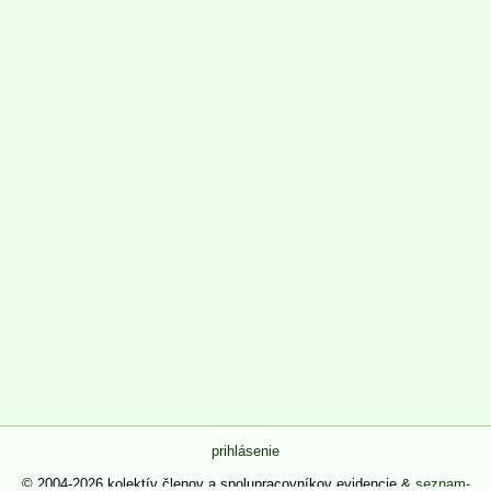
prihlásenie
© 2004-2026 kolektív členov a spolupracovníkov evidencie &
seznam-