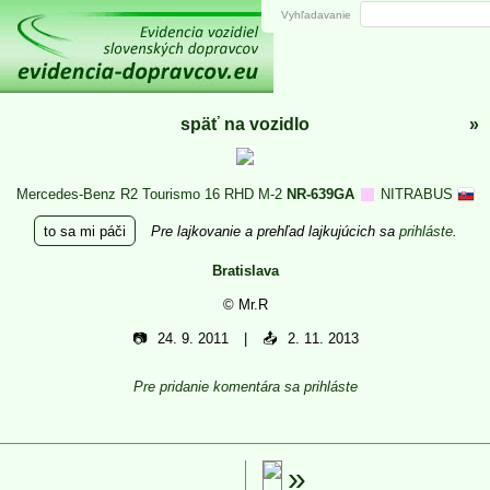
Vyhľadavanie
späť na vozidlo
»
Mercedes-Benz R2 Tourismo 16 RHD M-2
NR-639GA
NITRABUS
to sa mi páči
Pre lajkovanie a prehľad lajkujúcich sa
prihláste
.
Bratislava
© Mr.R
📷
24. 9. 2011
📤
2. 11. 2013
Pre pridanie komentára sa prihláste