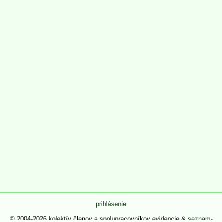
prihlásenie
© 2004-2026 kolektív členov a spolupracovníkov evidencie &
seznam-