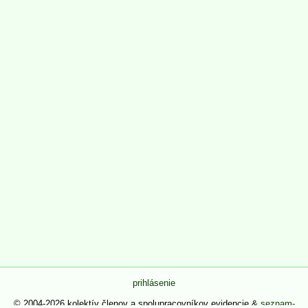
prihlásenie
© 2004-2026 kolektív členov a spolupracovníkov evidencie &
seznam-