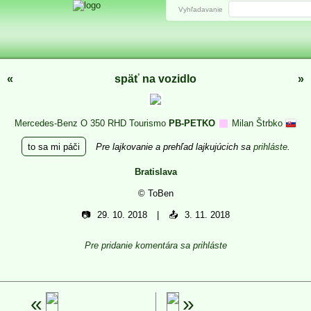
Vyhľadavanie
«
späť na vozidlo
»
Mercedes-Benz O 350 RHD Tourismo
PB-PETKO
Milan Štrbko
to sa mi páči
Pre lajkovanie a prehľad lajkujúcich sa
prihláste
.
Bratislava
© ToBen
📷
29. 10. 2018
📤
3. 11. 2018
Pre pridanie komentára sa prihláste