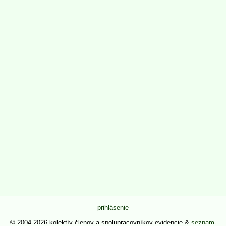
prihlásenie
© 2004-2026 kolektív členov a spolupracovníkov evidencie &
seznam-