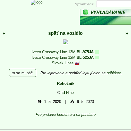
Vyhľadavanie
«
späť na vozidlo
»
Iveco Crossway Line 13M
BL-975JA
Iveco Crossway Line 12M
BL-525JA
Slovak Lines
to sa mi páči
Pre lajkovanie a prehľad lajkujúcich sa
prihláste
.
Rohožník
©
El Nino
📷
1. 5. 2020
📤
6. 5. 2020
Pre pridanie komentára sa prihláste