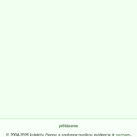
prihlásenie
© 2004-2026 kolektív členov a spolupracovníkov evidencie &
seznam-