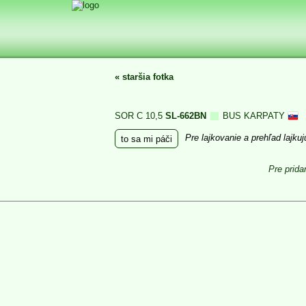
«
staršia fotka
SOR C 10,5
SL-662BN
BUS KARPATY
Pre lajkovanie a prehľad lajku
to sa mi páči
Pre prida