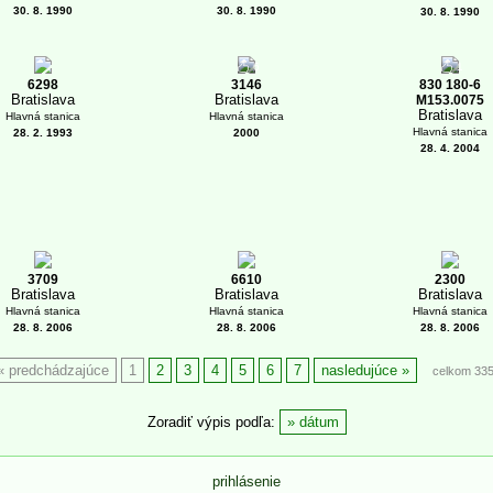
30. 8. 1990
30. 8. 1990
30. 8. 1990
6
1
6298
3146
830 180-6
Bratislava
Bratislava
M153.0075
Bratislava
Hlavná stanica
Hlavná stanica
Hlavná stanica
28. 2. 1993
2000
28. 4. 2004
3709
6610
2300
Bratislava
Bratislava
Bratislava
Hlavná stanica
Hlavná stanica
Hlavná stanica
28. 8. 2006
28. 8. 2006
28. 8. 2006
predchádzajúce
1
2
3
4
5
6
7
nasledujúce
celkom 33
Zoradiť výpis podľa:
dátum
prihlásenie