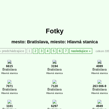
Fotky
mesto: Bratislava, miesto: Hlavná stanica
predchádzajúce
1
2
3
4
5
6
7
nasledujúce
celkom 33
3
1
1
6615
3194
4089
Bratislava
Bratislava
Bratislava
Hlavná stanica
Hlavná stanica
Hlavná stanica
7071
7120
263 006-9
Bratislava
Bratislava
Bratislava
Hlavná stanica
Hlavná stanica
Hlavná stanica
1101
6297
4949