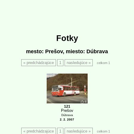
Fotky
mesto: Prešov, miesto: Dúbrava
predchádzajúce
1
nasledujúce
celkom 1
6
121
Prešov
Dúbrava
2. 2. 2007
predchádzajúce
1
nasledujúce
celkom 1