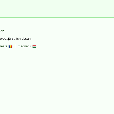
.cz
povedajú za ich obsah.
nește
magyarul