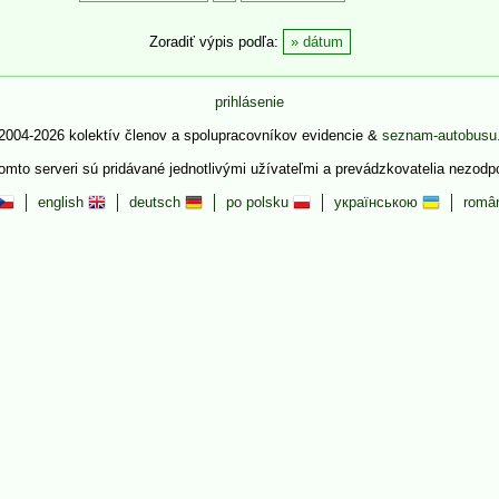
Zoradiť výpis podľa:
dátum
prihlásenie
2004-2026 kolektív členov a spolupracovníkov evidencie &
seznam-autobusu
tomto serveri sú pridávané jednotlivými užívateľmi a prevádzkovatelia nezod
english
deutsch
po polsku
українською
româ