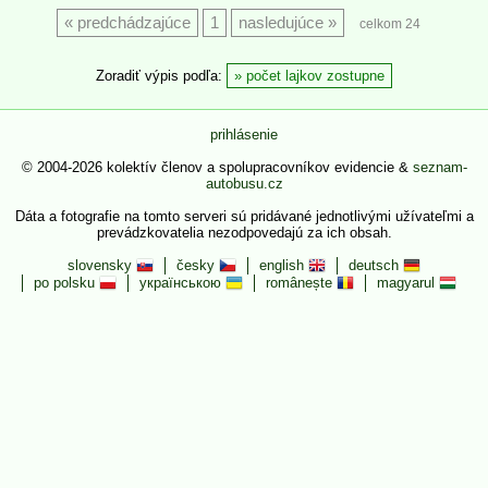
predchádzajúce
1
nasledujúce
celkom 24
Zoradiť výpis podľa:
počet lajkov zostupne
prihlásenie
© 2004-2026 kolektív členov a spolupracovníkov evidencie &
seznam-
autobusu.cz
Dáta a fotografie na tomto serveri sú pridávané jednotlivými užívateľmi a
prevádzkovatelia nezodpovedajú za ich obsah.
slovensky
česky
english
deutsch
po polsku
українською
românește
magyarul