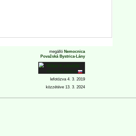
megálló
Nemocnica
Považská Bystrica
-
Lány
Milan Kudlaňák
Považská Bystrica
lefotózva
4. 3. 2019
közzétéve
13. 3. 2024