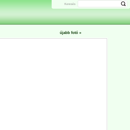
Keresés
újabb fotó
»