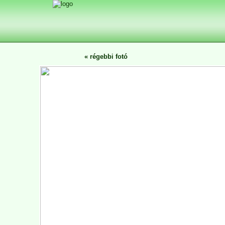
«
régebbi fotó