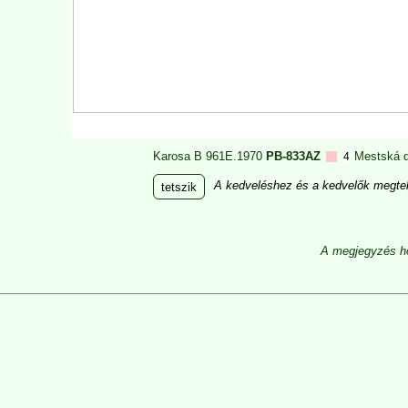
Karosa B 961E.1970
PB-833AZ
Mestská 
4
A kedveléshez és a kedvelők megtek
tetszik
A megjegyzés ho