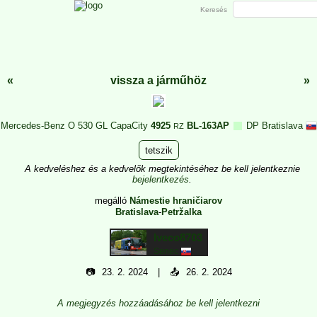
Keresés
«
vissza a járműhöz
»
Mercedes-Benz O 530 GL CapaCity
4925
BL-163AP
DP Bratislava
RZ
tetszik
A kedveléshez és a kedvelők megtekintéséhez be kell jelentkeznie
bejelentkezés
.
megálló
Námestie hraničiarov
Bratislava
-
Petržalka
Iveco8703
Senec
📷
23. 2. 2024
📤
26. 2. 2024
A megjegyzés hozzáadásához be kell jelentkezni