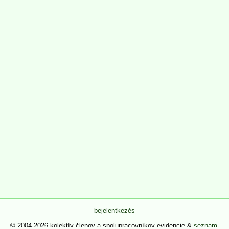
bejelentkezés
© 2004-2026 kolektív členov a spolupracovníkov evidencie &
seznam-