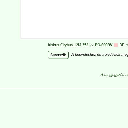
Irisbus Citybus 12M
352
PO-690BV
DP m
RZ
A kedveléshez és a kedvelők megt
6
tetszik
A megjegyzés ho