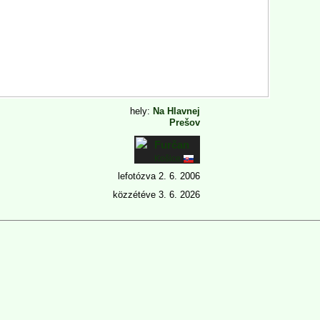
hely:
Na Hlavnej
Prešov
Furčan
Košice
lefotózva
2. 6. 2006
közzétéve
3. 6. 2026