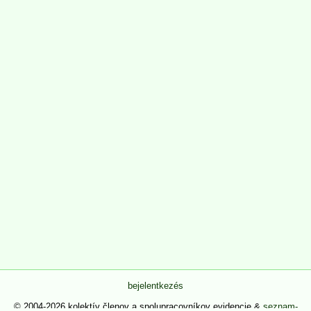
bejelentkezés
© 2004-2026 kolektív členov a spolupracovníkov evidencie &
seznam-