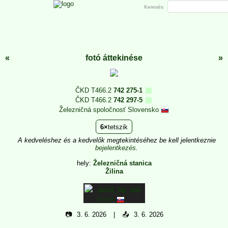
Keresés
«
fotó áttekinése
»
ČKD T466.2
742 275-1
ČKD T466.2
742 297-5
Železničná spoločnosť Slovensko
6
tetszik
A kedveléshez és a kedvelők megtekintéséhez be kell jelentkeznie
bejelentkezés
.
hely:
Železničná stanica
Žilina
mhd_by_mk
Martin
📷
3. 6. 2026
📤
3. 6. 2026