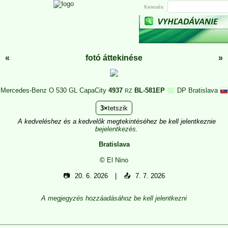
Keresés
«
fotó áttekinése
»
Mercedes-Benz O 530 GL CapaCity
4937
BL-581EP
DP Bratislava
RZ
3
tetszik
A kedveléshez és a kedvelők megtekintéséhez be kell jelentkeznie
bejelentkezés
.
Bratislava
©
El Nino
📷
20. 6. 2026
📤
7. 7. 2026
A megjegyzés hozzáadásához be kell jelentkezni