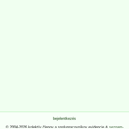
bejelentkezés
© 2004-2026 kolektív členov a spolupracovníkov evidencie &
seznam-