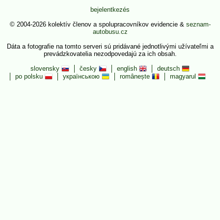
bejelentkezés
© 2004-2026 kolektív členov a spolupracovníkov evidencie &
seznam-
autobusu.cz
Dáta a fotografie na tomto serveri sú pridávané jednotlivými užívateľmi a
prevádzkovatelia nezodpovedajú za ich obsah.
slovensky
česky
english
deutsch
po polsku
українською
românește
magyarul