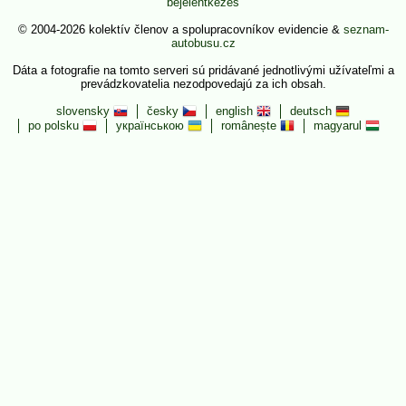
bejelentkezés
© 2004-2026 kolektív členov a spolupracovníkov evidencie &
seznam-
autobusu.cz
Dáta a fotografie na tomto serveri sú pridávané jednotlivými užívateľmi a
prevádzkovatelia nezodpovedajú za ich obsah.
slovensky
česky
english
deutsch
po polsku
українською
românește
magyarul