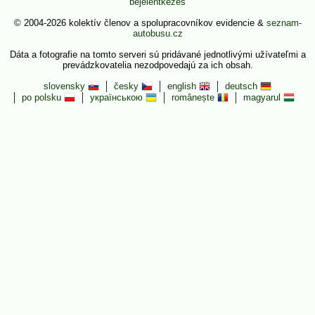
bejelentkezés
© 2004-2026 kolektív členov a spolupracovníkov evidencie &
seznam-
autobusu.cz
Dáta a fotografie na tomto serveri sú pridávané jednotlivými užívateľmi a
prevádzkovatelia nezodpovedajú za ich obsah.
slovensky
česky
english
deutsch
po polsku
українською
românește
magyarul