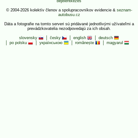
bejelentkezés
© 2004-2026 kolektív členov a spolupracovníkov evidencie &
seznam-
autobusu.cz
Dáta a fotografie na tomto serveri sú pridávané jednotlivými užívateľmi a
prevádzkovatelia nezodpovedajú za ich obsah.
slovensky
česky
english
deutsch
po polsku
українською
românește
magyarul