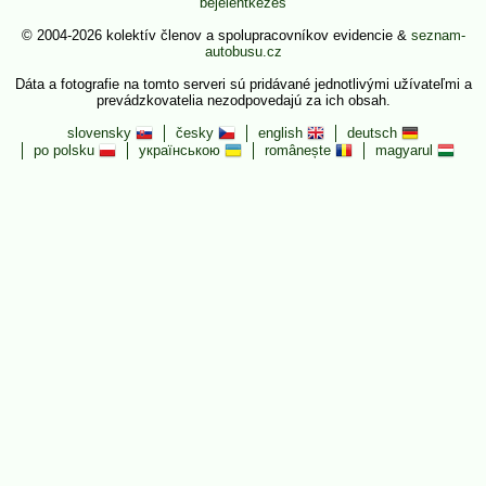
bejelentkezés
© 2004-2026 kolektív členov a spolupracovníkov evidencie &
seznam-
autobusu.cz
Dáta a fotografie na tomto serveri sú pridávané jednotlivými užívateľmi a
prevádzkovatelia nezodpovedajú za ich obsah.
slovensky
česky
english
deutsch
po polsku
українською
românește
magyarul