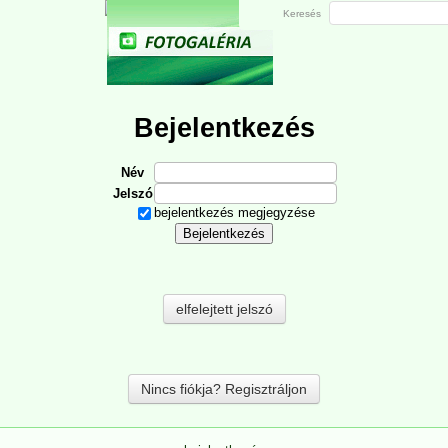
Keresés
Bejelentkezés
Név
Jelszó
bejelentkezés megjegyzése
elfelejtett jelszó
Nincs fiókja? Regisztráljon