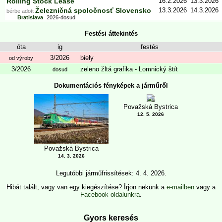
Rolling Stock Lease
16.2.2026
13.3.2026
Železničná spoločnosť Slovensko
13.3.2026
14.3.2026
bérbe adott
Bratislava
2026
-
dosud
Festési áttekintés
óta
ig
festés
3/2026
biely
od výroby
3/2026
zeleno žltá grafika - Lomnický štít
dosud
Dokumentációs fényképek a járműről
7
Považská Bystrica
12. 5. 2026
5
Považská Bystrica
14. 3. 2026
Legutóbbi járműfrissítések: 4. 4. 2026.
Hibát talált, vagy van egy kiegészítése? Írjon nekünk a
e-mailben
vagy a
Facebook oldalunkra
.
Gyors keresés