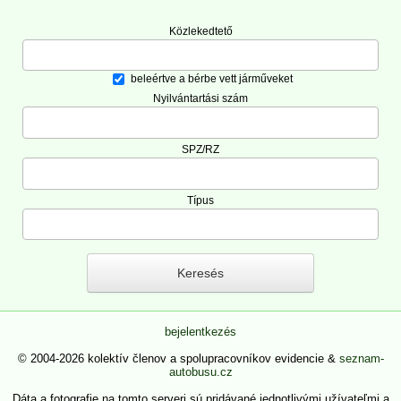
Közlekedtető
beleértve a bérbe vett járműveket
Nyilvántartási szám
SPZ/RZ
Típus
bejelentkezés
© 2004-2026 kolektív členov a spolupracovníkov evidencie &
seznam-
autobusu.cz
Dáta a fotografie na tomto serveri sú pridávané jednotlivými užívateľmi a