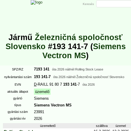
Keresés
Jármű
Železničná spoločnosť
Slovensko
#193 141-7 (
Siemens
Vectron MS
)
7193 141
SPZ/RZ
óta
2026
nál/nél Rolling Stock Lease
193 141-7
nyilvántartási szám
óta
2026
nál/nél Železničná spoločnosť Slovensko
D
-RAILL 91 80 7
193 141
-7
EVN
óta
2026
üzemelő
aktuális állapot
Siemens
gyártó
Siemens Vectron MS
típus
23991
gyártási szám
2026
gyártási év
üzemeltető
szállítva
üzemel