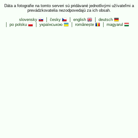
Dáta a fotografie na tomto serveri sú pridávané jednotlivými užívateľmi a
prevádzkovatelia nezodpovedajú za ich obsah.
slovensky
česky
english
deutsch
po polsku
українською
românește
magyarul