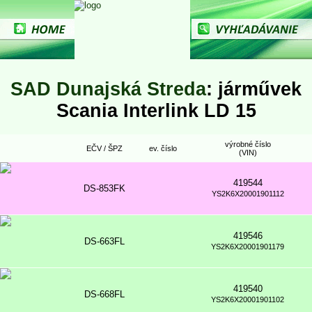
SAD Dunajská Streda
: járművek
Scania Interlink LD 15
výrobné číslo
EČV / ŠPZ
ev. číslo
(VIN)
419544
DS-853FK
YS2K6X20001901112
419546
DS-663FL
YS2K6X20001901179
419540
DS-668FL
YS2K6X20001901102