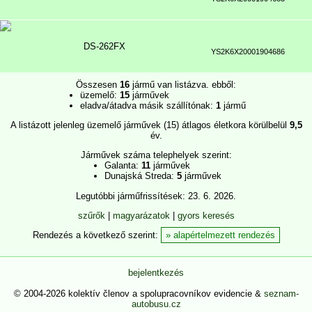
DS-262FX
YS2K6X20001904686
Összesen
16
jármű van listázva. ebből:
üzemelő:
15
járművek
eladva/átadva másik szállítónak:
1
jármű
A listázott jelenleg üzemelő járművek (15) átlagos életkora körülbelül
9,5
év.
Járművek száma telephelyek szerint:
Galanta:
11
járművek
Dunajská Streda:
5
járművek
Legutóbbi járműfrissítések: 23. 6. 2026.
szűrők
|
magyarázatok
|
gyors keresés
Rendezés a következő szerint:
alapértelmezett rendezés
bejelentkezés
© 2004-2026 kolektív členov a spolupracovníkov evidencie &
seznam-
autobusu.cz