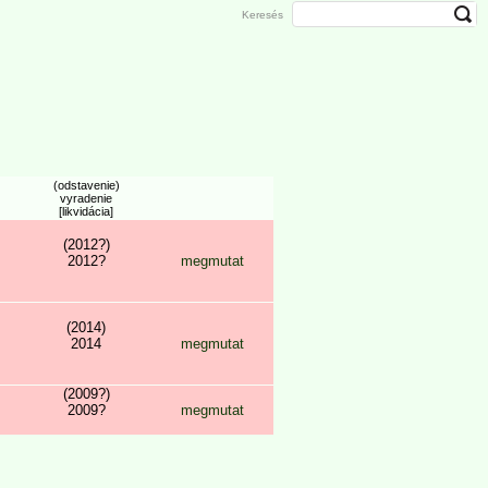
Keresés
(odstavenie)
vyradenie
[likvidácia]
(2012?)
2012?
megmutat
(2014)
2014
megmutat
(2009?)
2009?
megmutat