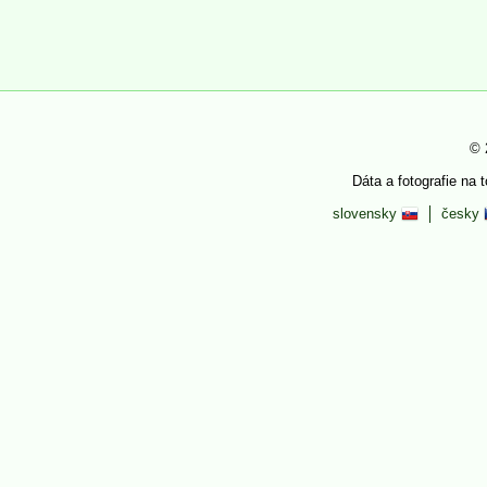
© 
Dáta a fotografie na 
slovensky
česky