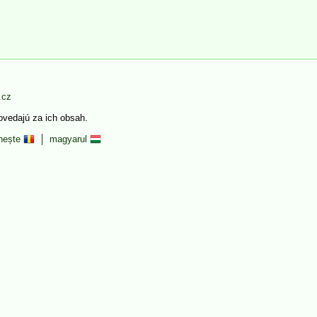
.cz
povedajú za ich obsah.
nește
magyarul