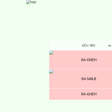
EČV / ŠPZ
ev.
BA-434EH
BA-548LB
BA-424EH