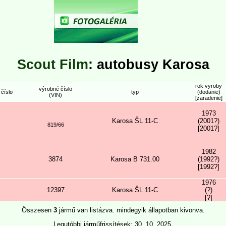
Scout Film
: autobusy Karosa
rok vyroby
výrobné číslo
 číslo
typ
(dodanie)
(VIN)
[zaradenie]
1973
Karosa ŠL 11-C
(2001?)
819/66
[2001?]
1982
3874
Karosa B 731.00
(1992?)
[1992?]
1976
12397
Karosa ŠL 11-C
(?)
[?]
Összesen
3
jármű van listázva. mindegyik állapotban kivonva.
Legutóbbi járműfrissítések: 30. 10. 2025.