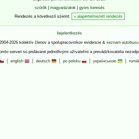
szűrők
|
magyarázatok
|
gyors keresés
Rendezés a következő szerint:
alapértelmezett rendezés
bejelentkezés
2004-2026 kolektív členov a spolupracovníkov evidencie &
seznam-autobusu
tomto serveri sú pridávané jednotlivými užívateľmi a prevádzkovatelia nezod
english
deutsch
po polsku
українською
româ