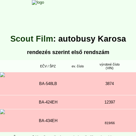
Scout Film
: autobusy Karosa
rendezés szerint első rendszám
výrobné číslo
EČV / ŠPZ
ev. číslo
(VIN)
BA-548LB
3874
BA-424EH
12397
BA-434EH
819/66