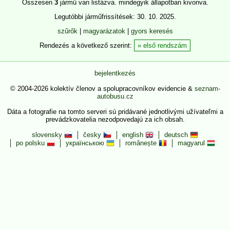
Összesen
3
jármű van listázva. mindegyik állapotban kivonva.
Legutóbbi járműfrissítések: 30. 10. 2025.
szűrők
|
magyarázatok
|
gyors keresés
Rendezés a következő szerint:
első rendszám
bejelentkezés
© 2004-2026 kolektív členov a spolupracovníkov evidencie &
seznam-
autobusu.cz
Dáta a fotografie na tomto serveri sú pridávané jednotlivými užívateľmi a
prevádzkovatelia nezodpovedajú za ich obsah.
slovensky
česky
english
deutsch
po polsku
українською
românește
magyarul