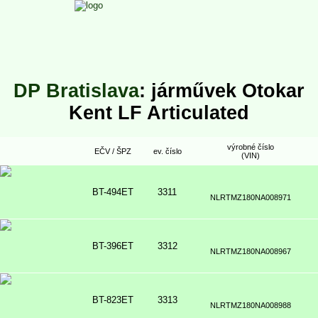
DP Bratislava
: járművek Otokar
Kent LF Articulated
výrobné číslo
EČV / ŠPZ
ev. číslo
(VIN)
BT-494ET
3311
NLRTMZ180NA008971
BT-396ET
3312
NLRTMZ180NA008967
BT-823ET
3313
NLRTMZ180NA008988