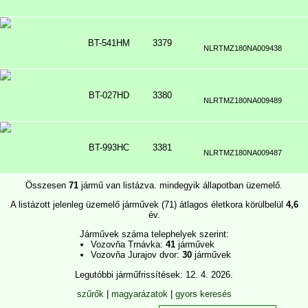
BT-541HM
3379
NLRTMZ180NA009438
BT-027HD
3380
NLRTMZ180NA009489
BT-993HC
3381
NLRTMZ180NA009487
Összesen
71
jármű van listázva. mindegyik állapotban üzemelő.
A listázott jelenleg üzemelő járművek (71) átlagos életkora körülbelül
4,6
év.
Járművek száma telephelyek szerint:
Vozovňa Trnávka:
41
járművek
Vozovňa Jurajov dvor:
30
járművek
Legutóbbi járműfrissítések: 12. 4. 2026.
szűrők
|
magyarázatok
|
gyors keresés