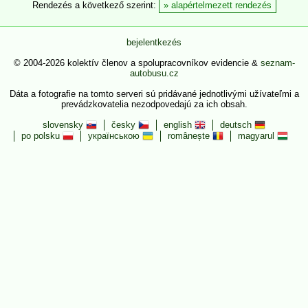
Rendezés a következő szerint:
alapértelmezett rendezés
bejelentkezés
© 2004-2026 kolektív členov a spolupracovníkov evidencie &
seznam-
autobusu.cz
Dáta a fotografie na tomto serveri sú pridávané jednotlivými užívateľmi a
prevádzkovatelia nezodpovedajú za ich obsah.
slovensky
česky
english
deutsch
po polsku
українською
românește
magyarul