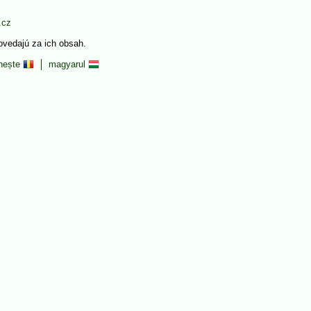
.cz
povedajú za ich obsah.
nește
magyarul