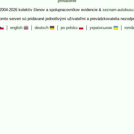
prihlásenie
2004-2026 kolektív členov a spolupracovníkov evidencie &
seznam-autobusu
tomto serveri sú pridávané jednotlivými užívateľmi a prevádzkovatelia nezod
english
deutsch
po polsku
українською
româ