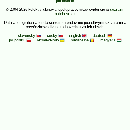
prihlásenie
© 2004-2026 kolektív členov a spolupracovníkov evidencie &
seznam-
autobusu.cz
Dáta a fotografie na tomto serveri sú pridávané jednotlivými užívateľmi a
prevádzkovatelia nezodpovedajú za ich obsah.
slovensky
česky
english
deutsch
po polsku
українською
românește
magyarul