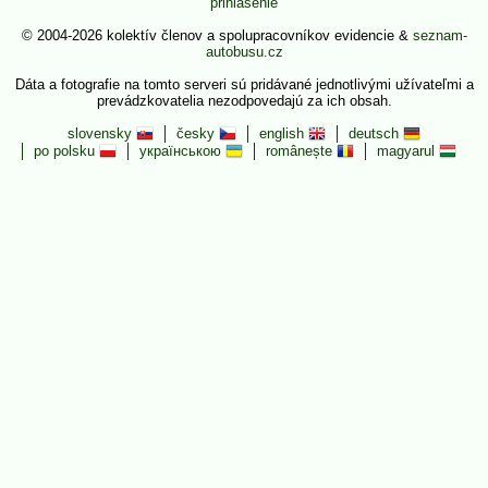
prihlásenie
© 2004-2026 kolektív členov a spolupracovníkov evidencie &
seznam-
autobusu.cz
Dáta a fotografie na tomto serveri sú pridávané jednotlivými užívateľmi a
prevádzkovatelia nezodpovedajú za ich obsah.
slovensky
česky
english
deutsch
po polsku
українською
românește
magyarul