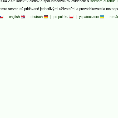
2004-2026 kolektív členov a spolupracovníkov evidencie &
seznam-autobusu
tomto serveri sú pridávané jednotlivými užívateľmi a prevádzkovatelia nezod
english
deutsch
po polsku
українською
româ