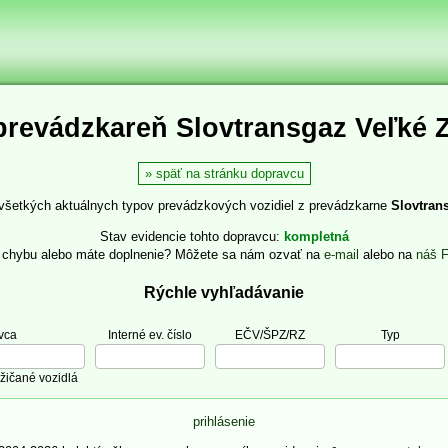
prevádzkareň Slovtransgaz Veľké Z
späť na stránku dopravcu
 všetkých aktuálnych typov prevádzkových vozidiel z prevádzkarne
Slovtran
Stav evidencie tohto dopravcu
kompletná
e chybu alebo máte doplnenie? Môžete sa nám ozvať na
e-mail
alebo na
náš 
Rýchle vyhľadávanie
vca
Interné ev. číslo
EČV/ŠPZ/RZ
Typ
žičané vozidlá
prihlásenie