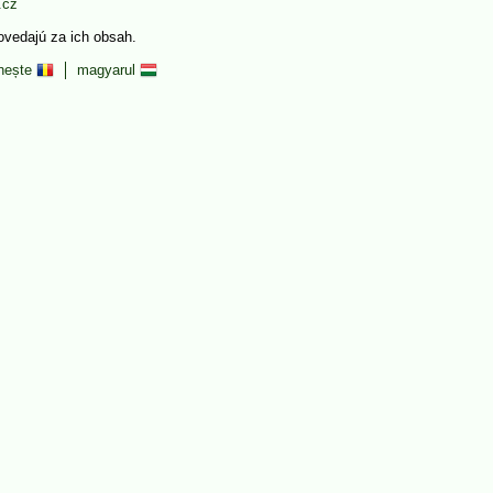
.cz
povedajú za ich obsah.
nește
magyarul