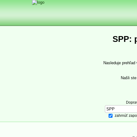
SPP: 
Nasleduje prehľad
Našli st
Dopra
zahrnúť zapo