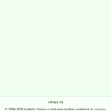
zaloguj się
© 2004-2026 kolektív členov a spolupracovníkov evidencie &
seznam-