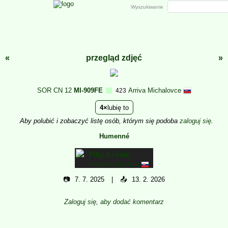
Wyszukiwanie
«
przegląd zdjęć
»
SOR CN 12
MI-909FE
Arriva Michalovce
423
4
lubię to
Aby polubić i zobaczyć listę osób, którym się podoba
zaloguj się
.
Humenné
Filip Kršiak
Považská Bystrica
📷
7. 7. 2025
📤
13. 2. 2026
Zaloguj się, aby dodać komentarz