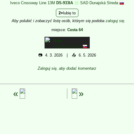
Iveco Crossway Line 13M
DS-933IA
SAD Dunajská Streda
2
lubię to
Aby polubić i zobaczyć listę osób, którym się podoba
zaloguj się
.
miejsce:
Cesta 64
Balu
Rimavska Sobota
📷
4. 3. 2026
📤
6. 5. 2026
Zaloguj się, aby dodać komentarz