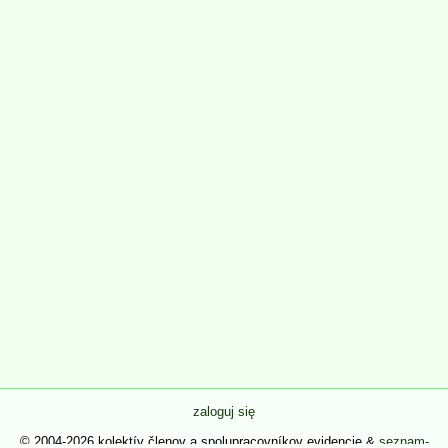
zaloguj się
© 2004-2026 kolektív členov a spolupracovníkov evidencie &
seznam-