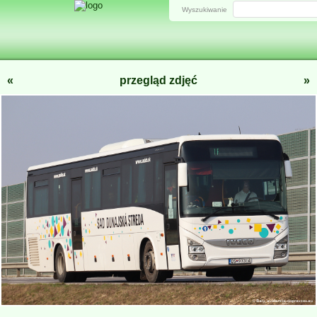
Wyszukiwanie
«
przegląd zdjęć
»