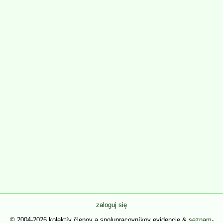
zaloguj się
© 2004-2026 kolektív členov a spolupracovníkov evidencie &
seznam-