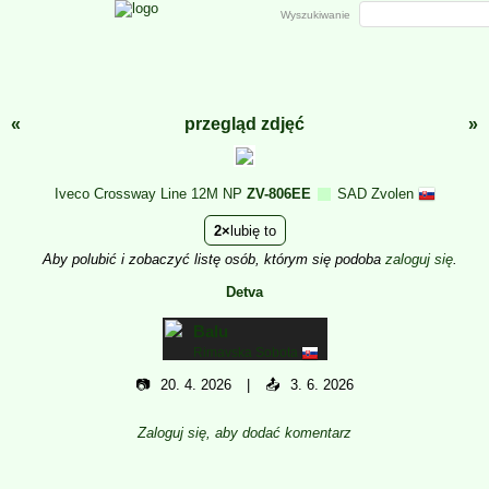
Wyszukiwanie
«
przegląd zdjęć
»
Iveco Crossway Line 12M NP
ZV-806EE
SAD Zvolen
2
lubię to
Aby polubić i zobaczyć listę osób, którym się podoba
zaloguj się
.
Detva
Balu
Rimavska Sobota
📷
20. 4. 2026
📤
3. 6. 2026
Zaloguj się, aby dodać komentarz