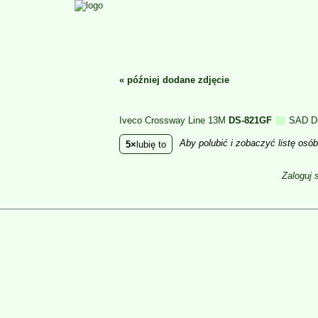
«
później dodane zdjęcie
Iveco Crossway Line 13M
DS-821GF
SAD D
Aby polubić i zobaczyć listę osó
5
lubię to
Zaloguj 