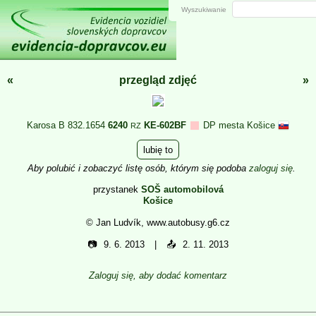
Wyszukiwanie
«
przegląd zdjęć
»
Karosa B 832.1654
6240
KE-602BF
DP mesta Košice
RZ
lubię to
Aby polubić i zobaczyć listę osób, którym się podoba
zaloguj się
.
przystanek
SOŠ automobilová
Košice
© Jan Ludvík, www.autobusy.g6.cz
📷
9. 6. 2013
📤
2. 11. 2013
Zaloguj się, aby dodać komentarz