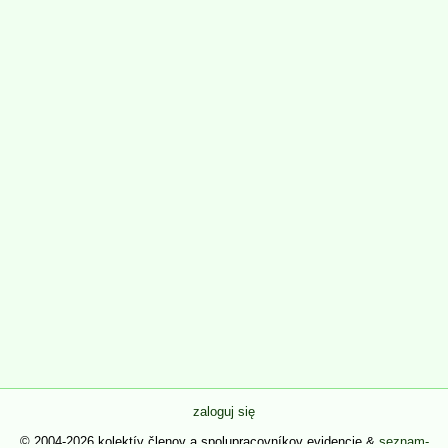
zaloguj się
© 2004-2026 kolektív členov a spolupracovníkov evidencie &
seznam-