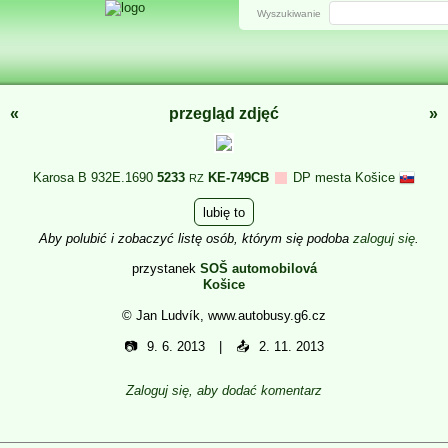
Wyszukiwanie
«
przegląd zdjęć
»
Karosa B 932E.1690
5233
KE-749CB
DP mesta Košice
RZ
lubię to
Aby polubić i zobaczyć listę osób, którym się podoba
zaloguj się
.
przystanek
SOŠ automobilová
Košice
© Jan Ludvík, www.autobusy.g6.cz
📷
9. 6. 2013
📤
2. 11. 2013
Zaloguj się, aby dodać komentarz