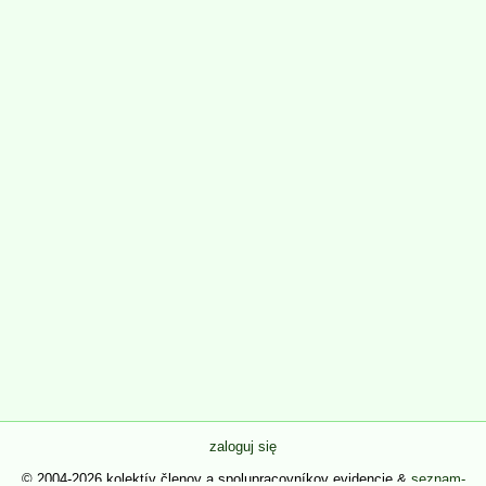
zaloguj się
© 2004-2026 kolektív členov a spolupracovníkov evidencie &
seznam-