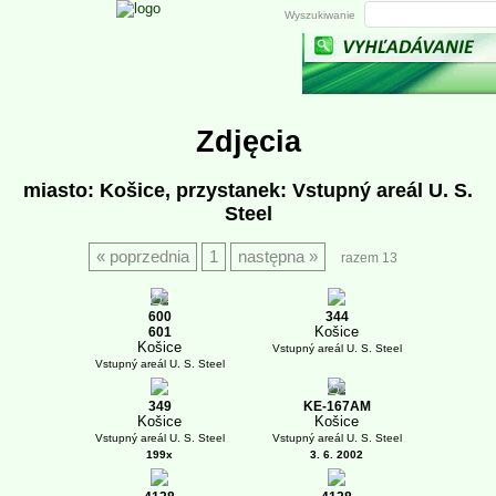
Wyszukiwanie
Zdjęcia
miasto: Košice, przystanek: Vstupný areál U. S.
Steel
poprzednia
1
następna
razem 13
1
600
344
Košice
601
Košice
Vstupný areál U. S. Steel
Vstupný areál U. S. Steel
1
349
KE-167AM
Košice
Košice
Vstupný areál U. S. Steel
Vstupný areál U. S. Steel
199x
3. 6. 2002