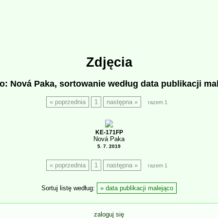
Zdjęcia
o: Nová Paka, sortowanie według data publikacji ma
poprzednia
1
następna
razem 1
KE-171FP
Nová Paka
5. 7. 2019
poprzednia
1
następna
razem 1
Sortuj listę według:
data publikacji malejąco
zaloguj się