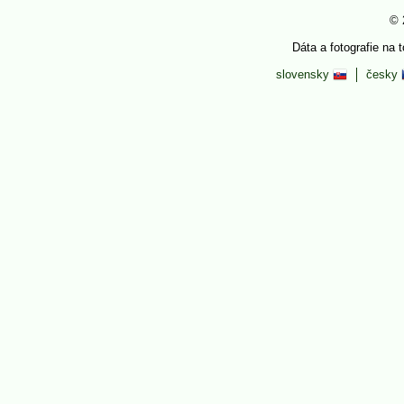
© 
Dáta a fotografie na 
slovensky
česky