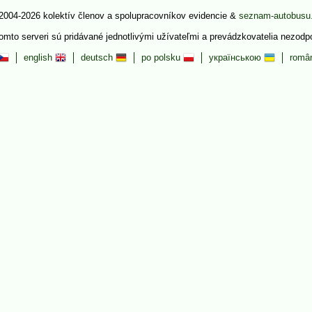
2004-2026 kolektív členov a spolupracovníkov evidencie &
seznam-autobusu
tomto serveri sú pridávané jednotlivými užívateľmi a prevádzkovatelia nezod
english
deutsch
po polsku
українською
româ