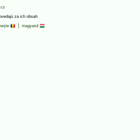
.cz
povedajú za ich obsah.
nește
magyarul