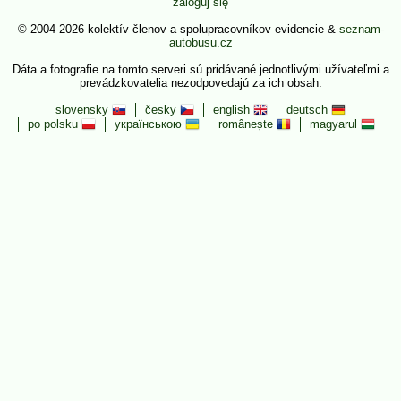
zaloguj się
© 2004-2026 kolektív členov a spolupracovníkov evidencie &
seznam-
autobusu.cz
Dáta a fotografie na tomto serveri sú pridávané jednotlivými užívateľmi a
prevádzkovatelia nezodpovedajú za ich obsah.
slovensky
česky
english
deutsch
po polsku
українською
românește
magyarul