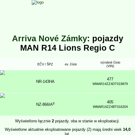
Arriva Nové Zámky
: pojazdy
MAN R14 Lions Regio C
výrobné číslo
EČV / ŠPZ
ev. číslo
(VIN)
477
NR-143HA
WMAR14ZZ4DT019879
405
II
NZ-866IA
WMAR14ZZ4BT016204
Wyświetlono łącznie
2
pojazdy, oba w stanie w eksploatacji.
Wyświetlone aktualnie eksploatowane pojazdy (2) mają średni wiek
14,0
lat.