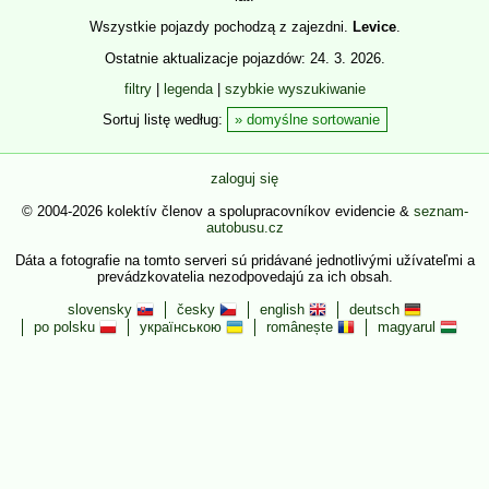
Wszystkie pojazdy pochodzą z zajezdni.
Levice
.
Ostatnie aktualizacje pojazdów: 24. 3. 2026.
filtry
|
legenda
|
szybkie wyszukiwanie
Sortuj listę według:
domyślne sortowanie
zaloguj się
© 2004-2026 kolektív členov a spolupracovníkov evidencie &
seznam-
autobusu.cz
Dáta a fotografie na tomto serveri sú pridávané jednotlivými užívateľmi a
prevádzkovatelia nezodpovedajú za ich obsah.
slovensky
česky
english
deutsch
po polsku
українською
românește
magyarul