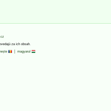
.cz
povedajú za ich obsah.
nește
magyarul