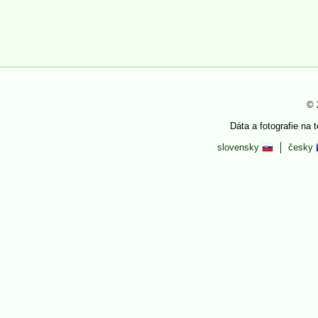
© 
Dáta a fotografie na 
slovensky
česky