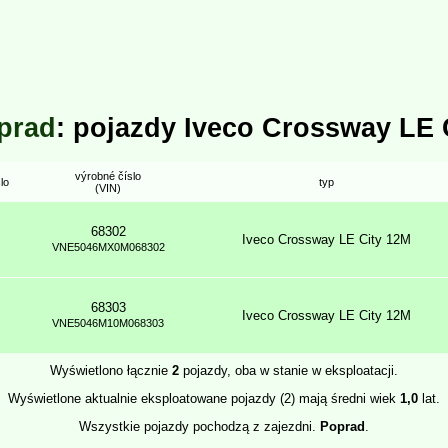
prad
: pojazdy Iveco Crossway LE 
výrobné číslo
lo
typ
(VIN)
68302
Iveco Crossway LE City 12M
VNE5046MX0M068302
68303
Iveco Crossway LE City 12M
VNE5046M10M068303
Wyświetlono łącznie
2
pojazdy, oba w stanie w eksploatacji.
Wyświetlone aktualnie eksploatowane pojazdy (2) mają średni wiek
1,0
lat.
Wszystkie pojazdy pochodzą z zajezdni.
Poprad
.