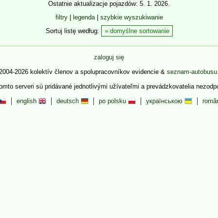
Ostatnie aktualizacje pojazdów: 5. 1. 2026.
filtry
|
legenda
|
szybkie wyszukiwanie
Sortuj listę według:
domyślne sortowanie
zaloguj się
2004-2026 kolektív členov a spolupracovníkov evidencie &
seznam-autobusu
tomto serveri sú pridávané jednotlivými užívateľmi a prevádzkovatelia nezod
english
deutsch
po polsku
українською
româ