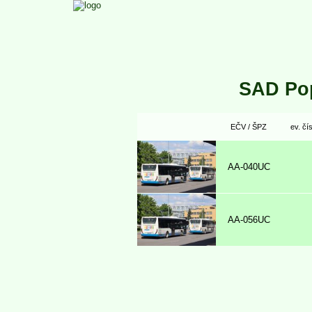
SAD Po
EČV / ŠPZ
ev. čís
AA-040UC
AA-056UC