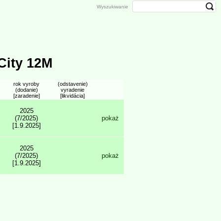
Wyszukiwanie
City 12M
rok vyroby
(odstavenie)
(dodanie)
vyradenie
[zaradenie]
[likvidácia]
2025
(7/2025)
pokaż
[1.9.2025]
2025
(7/2025)
pokaż
[1.9.2025]