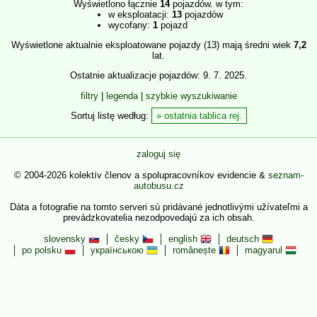
Wyświetlono łącznie
14
pojazdów. w tym:
w eksploatacji:
13
pojazdów
wycofany:
1
pojazd
Wyświetlone aktualnie eksploatowane pojazdy (13) mają średni wiek
7,2
lat.
Ostatnie aktualizacje pojazdów: 9. 7. 2025.
filtry
|
legenda
|
szybkie wyszukiwanie
Sortuj listę według:
ostatnia tablica rej.
zaloguj się
© 2004-2026 kolektív členov a spolupracovníkov evidencie &
seznam-
autobusu.cz
Dáta a fotografie na tomto serveri sú pridávané jednotlivými užívateľmi a
prevádzkovatelia nezodpovedajú za ich obsah.
slovensky
česky
english
deutsch
po polsku
українською
românește
magyarul