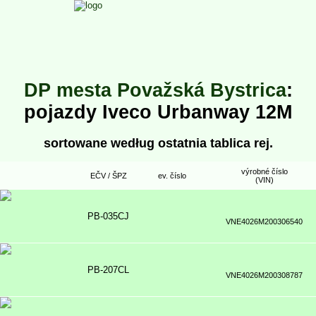
DP mesta Považská Bystrica
:
pojazdy Iveco Urbanway 12M
sortowane według ostatnia tablica rej.
výrobné číslo
EČV / ŠPZ
ev. číslo
(VIN)
PB-035CJ
VNE4026M200306540
PB-207CL
VNE4026M200308787