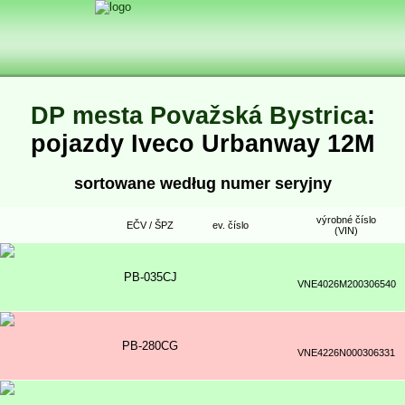
DP mesta Považská Bystrica
:
pojazdy Iveco Urbanway 12M
sortowane według numer seryjny
výrobné číslo
EČV / ŠPZ
ev. číslo
(VIN)
PB-035CJ
VNE4026M200306540
PB-280CG
VNE4226N000306331