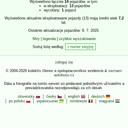
Wyświetlono łącznie
14
pojazdów. w tym:
w eksploatacji:
13
pojazdów
wycofany:
1
pojazd
Wyświetlone aktualnie eksploatowane pojazdy (13) mają średni wiek
7,2
lat.
Ostatnie aktualizacje pojazdów: 9. 7. 2025.
filtry
|
legenda
|
szybkie wyszukiwanie
Sortuj listę według:
numer seryjny
zaloguj się
© 2004-2026 kolektív členov a spolupracovníkov evidencie &
seznam-
autobusu.cz
Dáta a fotografie na tomto serveri sú pridávané jednotlivými užívateľmi a
prevádzkovatelia nezodpovedajú za ich obsah.
slovensky
česky
english
deutsch
po polsku
українською
românește
magyarul