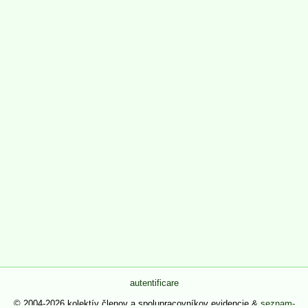
autentificare
© 2004-2026 kolektív členov a spolupracovníkov evidencie &
seznam-