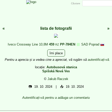
Căutare
«
lista de fotografii
»
Iveco Crossway Line 10,8M
459
PP-784EN
SAD Poprad
RZ
îmi place
Pentru a aprecia și a vedea cine a apreciat, vă rugăm să
autentificați-vă
.
locație:
Autobusová stanica
Spišská Nová Ves
©
Jakub Raczek
📷
19. 10. 2024
📤
19. 10. 2024
Autentificați-vă pentru a adăuga un comentariu