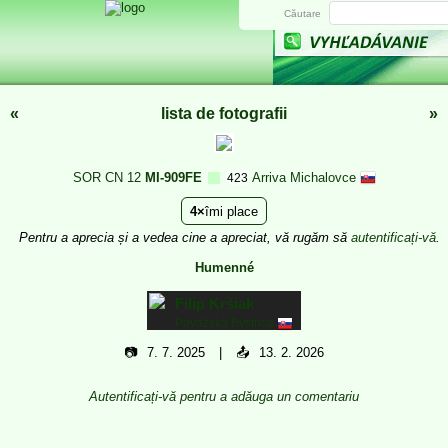
Căutare
«
lista de fotografii
»
SOR CN 12
MI-909FE
Arriva Michalovce
423
4
îmi place
Pentru a aprecia și a vedea cine a apreciat, vă rugăm să
autentificați-vă
.
Humenné
Filip Kršiak
Považská Bystrica
📷
7. 7. 2025
📤
13. 2. 2026
Autentificați-vă pentru a adăuga un comentariu