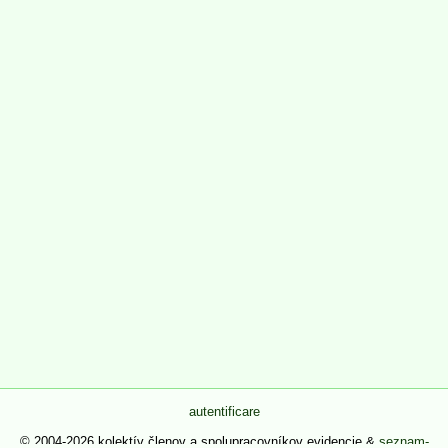
autentificare
© 2004-2026 kolektív členov a spolupracovníkov evidencie &
seznam-